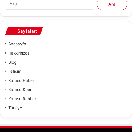
A
r
a
m
a
Sayfalar:
:
Anasayfa
Hakkımızda
Blog
İletişim
Karasu Haber
Karasu Spor
Karasu Rehber
Türkiye