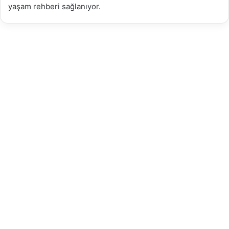
yaşam rehberi sağlanıyor.
Karasu İş İlanları ve Güncel
Eleman Arayanlar
03.03.2026
18