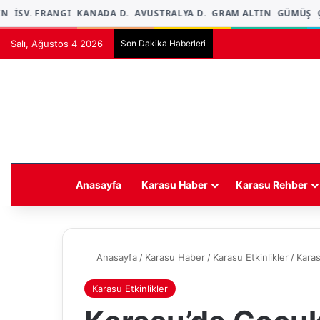
İSV. FRANGI
KANADA D.
AVUSTRALYA D.
GRAM ALTIN
GÜMÜŞ
ÇE
Salı, Ağustos 4 2026
Son Dakika Haberleri
Anasayfa
Karasu Haber
Karasu Rehber
Anasayfa
/
Karasu Haber
/
Karasu Etkinlikler
/
Karas
Karasu Etkinlikler