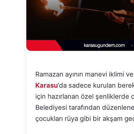
e
r
m
e
k
Ramazan ayının manevi iklimi ve 
Karasu
‘da sadece kurulan bereke
için hazırlanan özel şenliklerd
Belediyesi tarafından düzenlenen
çocukları rüya gibi bir akşam geç