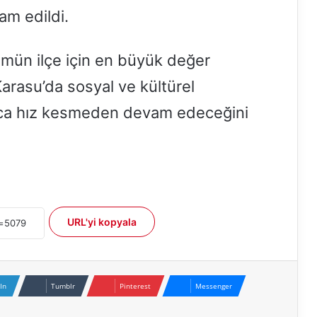
am edildi.
mün ilçe için en büyük değer
Karasu’da sosyal ve kültürel
nca hız kesmeden devam edeceğini
URL'yi kopyala
In
Tumblr
Pinterest
Messenger