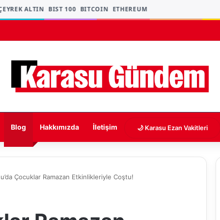
YREK ALTIN
BIST 100
BITCOIN
ETHEREUM
Blog
Hakkımızda
İletişim
🌙 Karasu Ezan Vakitleri
u’da Çocuklar Ramazan Etkinlikleriyle Coştu!