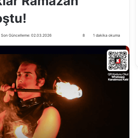
klar Ramazan
oştu!
Son Güncelleme: 02.03.2026
8
1 dakika okuma