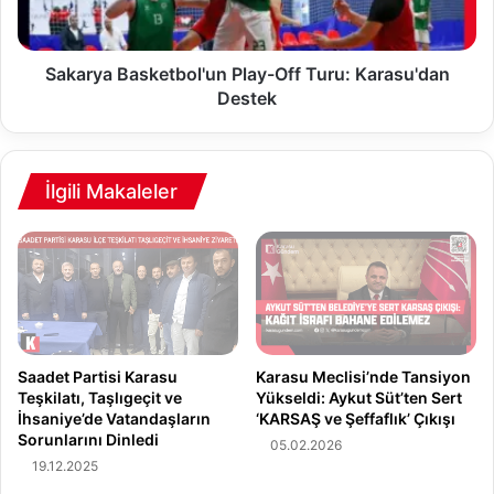
a
a
l
B
d
a
ı
s
Sakarya Basketbol'un Play-Off Turu: Karasu'dan
r
k
Destek
ı
e
:
t
E
b
m
o
İlgili Makaleler
e
l
k
'
l
u
i
n
P
P
o
l
l
a
i
y
Saadet Partisi Karasu
Karasu Meclisi’nde Tansiyon
s
-
Teşkilatı, Taşlıgeçit ve
Yükseldi: Aykut Süt’ten Sert
T
İhsaniye’de Vatandaşların
‘KARSAŞ ve Şeffaflık’ Çıkışı
O
Sorunlarını Dinledi
o
f
05.02.2026
p
f
19.12.2025
r
T