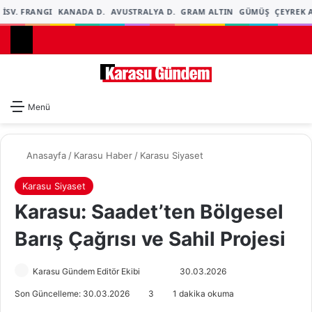
İSV. FRANGI
KANADA D.
AVUSTRALYA D.
GRAM ALTIN
GÜMÜŞ
ÇEYREK A
Dış gö
A
Menü
Anasayfa
/
Karasu Haber
/
Karasu Siyaset
Karasu Siyaset
Karasu: Saadet’ten Bölgesel
Barış Çağrısı ve Sahil Projesi
Karasu Gündem Editör Ekibi
F
B
30.03.2026
o
i
Son Güncelleme: 30.03.2026
3
1 dakika okuma
l
r