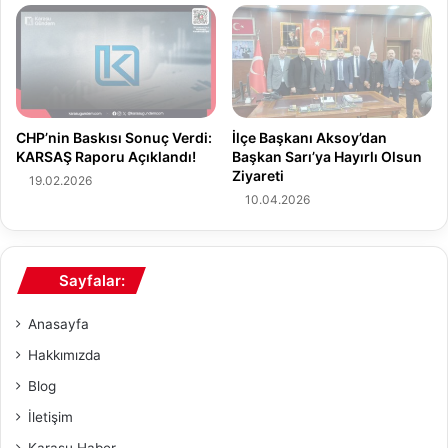
a
u
ğ
r
a
u
V
:
e
K
r
a
CHP’nin Baskısı Sonuç Verdi:
İlçe Başkanı Aksoy’dan
i
r
KARSAŞ Raporu Açıklandı!
Başkan Sarı’ya Hayırlı Olsun
l
a
Ziyareti
19.02.2026
d
s
10.04.2026
i
u
'
d
a
Sayfalar:
n
D
Anasayfa
e
s
Hakkımızda
t
Blog
e
k
İletişim
Karasu Haber