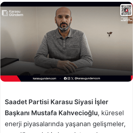
l
e
o
-
w
p
o
o
n
s
X
t
a
g
ö
n
d
e
r
m
Saadet Partisi Karasu Siyasi İşler
e
k
Başkanı Mustafa Kahvecioğlu
, küresel
enerji piyasalarında yaşanan gelişmeler,