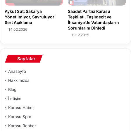
d
s
Saadet Partisi Karasu
Aykut Süt: Sakarya
u
ı
Teşkilatı, Taşlıgeçit ve
Yönetilmiyor, Savruluyor!
?
n
İhsaniye’de Vatandaşların
Sert Açıklama
d
Sorunlarını Dinledi
14.02.2026
a
19.12.2025
N
e
l
e
Sayfalar:
r
Y
Anasayfa
a
ş
Hakkımızda
a
Blog
n
d
İletişim
ı
Karasu Haber
?
Karasu Spor
Karasu Rehber