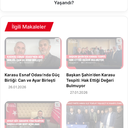
ı
i
Yaşandı?
s
n
N
Y
a
a
s
n
İlgili Makaleler
ı
g
l
ı
G
n
e
:
r
F
i
ı
D
n
ö
d
Karasu Esnaf Odası’nda Güç
Başkan Şahin’den Karasu
n
ı
Birliği: Can ve Ayar Birleşti
Tespiti: Hak Ettiği Değeri
d
Bulmuyor
k
26.01.2026
ü
F
27.01.2026
v
a
e
b
N
r
e
i
O
k
l
a