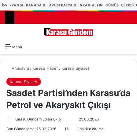
İSV. FRANGI
KANADA D.
AVUSTRALYA D.
GRAM ALTIN
GÜMÜŞ
ÇEYREK A
Dış gö
A
Menü
Anasayfa
/
Karasu Haber
/
Karasu Siyaset
Karasu Siyaset
Saadet Partisi’nden Karasu’da
Petrol ve Akaryakıt Çıkışı
Karasu Gündem Editör Ekibi
F
B
25.03.2026
o
i
Son Güncelleme: 25.03.2026
16
1 dakika okuma
l
r