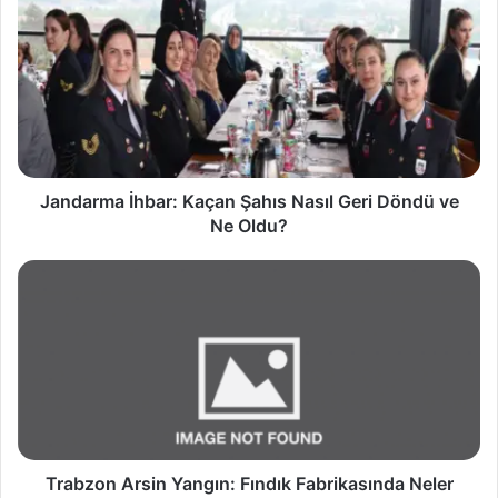
a
n
d
a
r
m
a
İ
h
Jandarma İhbar: Kaçan Şahıs Nasıl Geri Döndü ve
b
Ne Oldu?
a
r
T
:
r
K
a
a
b
ç
z
a
o
n
n
Ş
A
a
r
h
s
Trabzon Arsin Yangın: Fındık Fabrikasında Neler