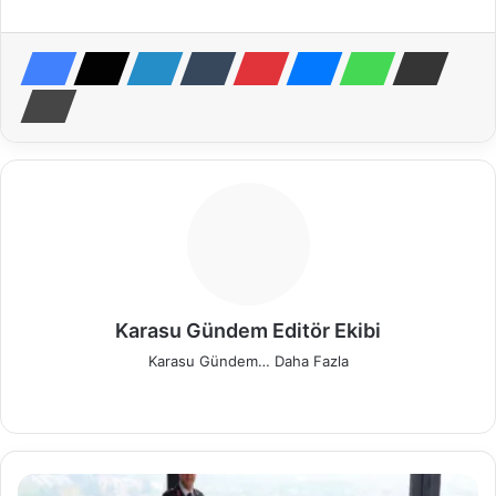
Karasu Gündem Editör Ekibi
Karasu Gündem…
Daha Fazla
We
Fa
X
Pin
Ins
b
ce
ter
tag
sit
bo
est
ra
esi
ok
m
J