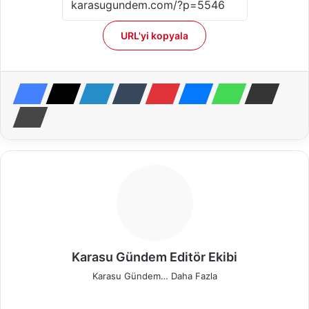
URL'yi kopyala
Karasu Gündem Editör Ekibi
Karasu Gündem…
Daha Fazla
We
Fa
X
Pin
Ins