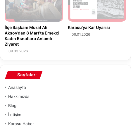
p
l
h
a
e
İ
l
l
i
İlçe Başkanı Murat Ali
Karasu’ya Kar Uyarısı
g
Aksoy’dan 8 Mart’ta Emekçi
T
i
09.01.2026
Kadın Esnaflara Anlamlı
a
l
Ziyaret
k
i
09.03.2026
i
S
b
o
i
n
G
Sayfalar:
e
l
Anasayfa
i
ş
Hakkımızda
m
Blog
e
l
İletişim
e
Karasu Haber
r