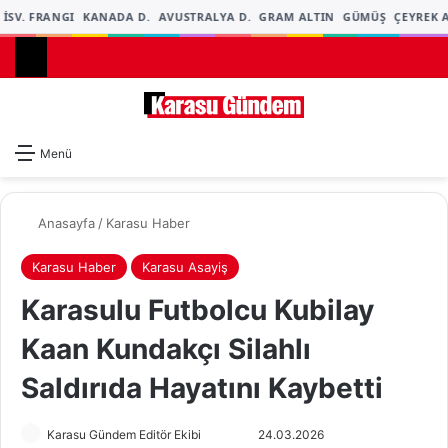
İSV. FRANGI
KANADA D.
AVUSTRALYA D.
GRAM ALTIN
GÜMÜŞ
ÇEYREK A
Dış gö
A
Menü
Anasayfa
/
Karasu Haber
Karasu Haber
Karasu Asayiş
Karasulu Futbolcu Kubilay
Kaan Kundakçı Silahlı
Saldırıda Hayatını Kaybetti
Karasu Gündem Editör Ekibi
F
B
24.03.2026