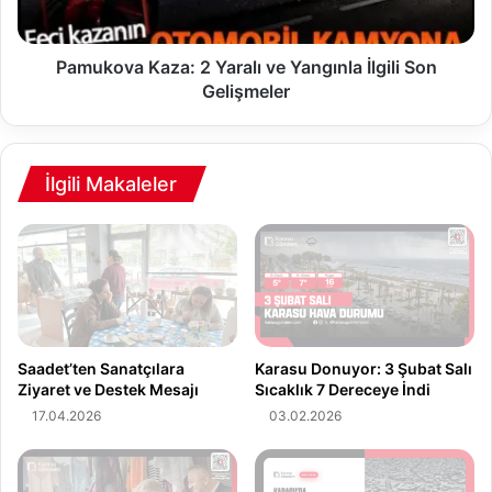
Y
a
a
K
r
a
Pamukova Kaza: 2 Yaralı ve Yangınla İlgili Son
a
z
Gelişmeler
l
a
ı
:
l
2
a
Y
İlgili Makaleler
r
a
ı
r
n
a
D
l
u
ı
r
v
u
e
m
Y
Saadet’ten Sanatçılara
Karasu Donuyor: 3 Şubat Salı
u
a
Ziyaret ve Destek Mesajı
Sıcaklık 7 Dereceye İndi
v
n
17.04.2026
03.02.2026
e
g
Ş
ı
ü
n