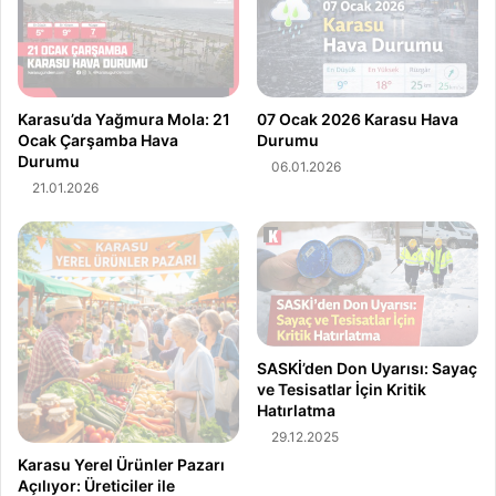
a
t
l
T
a
r
r
a
A
f
Karasu’da Yağmura Mola: 21
07 Ocak 2026 Karasu Hava
K
i
Ocak Çarşamba Hava
Durumu
O
Durumu
ğ
06.01.2026
M
i
21.01.2026
'
:
d
D
a
i
T
y
o
a
p
n
l
e
SASKİ’den Don Uyarısı: Sayaç
a
t
ve Tesisatlar İçin Kritik
n
,
Hatırlatma
d
G
29.12.2025
ı
İ
A
Karasu Yerel Ürünler Pazarı
Açılıyor: Üreticiler ile
D