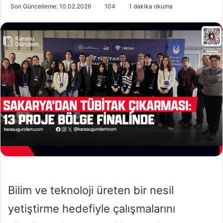
o
i
Son Güncelleme: 10.02.2026
104
1 dakika okuma
l
r
l
e
o
-
w
p
o
o
n
s
X
t
a
g
ö
n
d
e
r
m
Bilim ve teknoloji üreten bir nesil
e
k
yetiştirme hedefiyle çalışmalarını