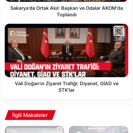
d
a
Sakarya'da Ortak Akıl: Başkan ve Odalar AKOM'da
O
Toplandı
r
t
V
a
a
k
l
A
i
k
D
ı
o
l
ğ
:
a
B
n
a
'
Vali Doğan'ın Ziyaret Trafiği: Diyanet, GİAD ve
ş
ı
STK'lar
k
n
a
Z
n
i
v
y
İlgili Makaleler
e
a
O
r
d
e