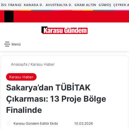
İSV. FRANGI
KANADA D.
AVUSTRALYA D.
GRAM ALTIN
GÜMÜŞ
ÇEYREK A
Dış gö
A
Menü
Anasayfa
/
Karasu Haber
Karasu Haber
Sakarya’dan TÜBİTAK
Çıkarması: 13 Proje Bölge
Finalinde
Karasu Gündem Editör Ekibi
F
B
10.02.2026