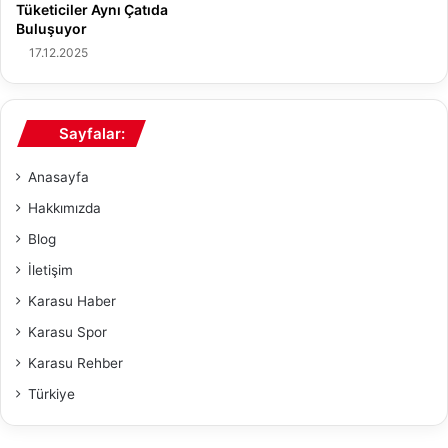
Tüketiciler Aynı Çatıda
v
Buluşuyor
e
17.12.2025
S
T
K
'
Sayfalar:
l
a
Anasayfa
r
Hakkımızda
Blog
İletişim
Karasu Haber
Karasu Spor
Karasu Rehber
Türkiye