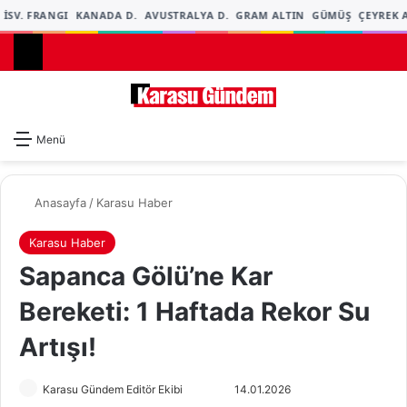
İSV. FRANGI
KANADA D.
AVUSTRALYA D.
GRAM ALTIN
GÜMÜŞ
ÇEYREK A
Dış gö
A
Menü
Anasayfa
/
Karasu Haber
Karasu Haber
Sapanca Gölü’ne Kar
Bereketi: 1 Haftada Rekor Su
Artışı!
Karasu Gündem Editör Ekibi
F
B
14.01.2026