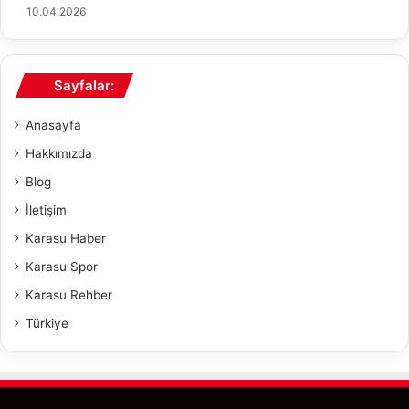
10.04.2026
k
k
i
R
s
a
i
p
Sayfalar:
o
r
Anasayfa
u
Hakkımızda
Blog
İletişim
Karasu Haber
Karasu Spor
Karasu Rehber
Türkiye