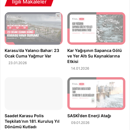
A
İlgili Makaleler
r
m
A
a
l
Y
t
a
ı
ğ
S
m
u
u
K
r
Karasu’da Yalancı Bahar: 23
Kar Yağışının Sapanca Gölü
a
G
Ocak Cuma Yağmur Var
ve Yer Altı Su Kaynaklarına
y
Etkisi
e
23.01.2026
n
l
14.01.2026
a
i
k
y
l
o
a
r
r
:
ı
1
n
5
Saadet Karasu Polis
SASKİ’den Enerji Atağı
a
O
Teşkilatı’nın 181. Kuruluş Yıl
E
c
09.01.2026
Dönümü Kutladı
t
a