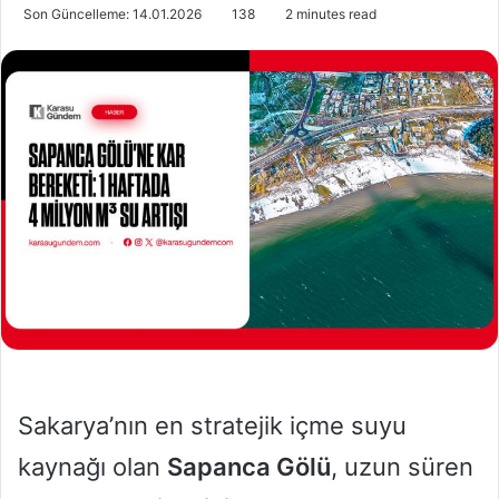
o
i
Son Güncelleme: 14.01.2026
138
2 minutes read
l
r
l
e
o
-
w
p
o
o
n
s
X
t
a
g
ö
n
d
e
r
m
Sakarya’nın en stratejik içme suyu
e
k
kaynağı olan
Sapanca Gölü
, uzun süren