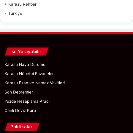
Karasu Rehber
i
y
Türkiye
a
s
e
t
e
D
İşe Yarayabilir:
a
v
Karasu Hava Durumu
e
t
Karasu Nöbetçi Eczaneler
Karasu Ezan ve Namaz Vakitleri
Son Depremler
Yüzde Hesaplama Aracı
Canlı Döviz Kuru
Politikalar: