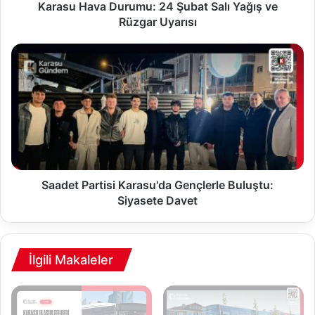
a
Karasu Hava Durumu: 24 Şubat Salı Yağış ve
D
Rüzgar Uyarısı
u
r
S
u
a
m
a
u
d
:
e
2
t
4
P
Ş
a
u
r
b
t
Saadet Partisi Karasu'da Gençlerle Buluştu:
a
i
Siyasete Davet
t
s
S
i
a
K
l
a
İlgili Makaleler
ı
r
Y
a
a
s
ğ