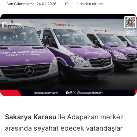
o
i
Son Güncelleme: 24.02.2026
19
1 dakika okuma
l
r
l
e
o
-
w
p
o
o
n
s
X
t
a
g
ö
n
d
e
r
m
Sakarya Karasu
ile Adapazarı merkez
e
k
arasında seyahat edecek vatandaşlar