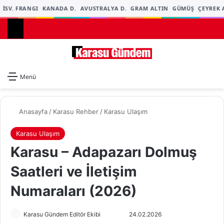
İSV. FRANGI
KANADA D.
AVUSTRALYA D.
GRAM ALTIN
GÜMÜŞ
ÇEYREK A
Dış gö
A
Menü
Anasayfa
/
Karasu Rehber
/
Karasu Ulaşım
Karasu Ulaşım
Karasu – Adapazarı Dolmuş
Saatleri ve İletişim
Numaraları (2026)
Karasu Gündem Editör Ekibi
F
B
24.02.2026