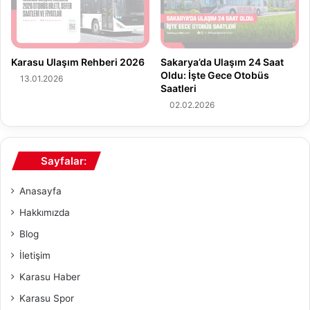
u
ı
'
ş
d
v
a
e
G
Karasu Ulaşım Rehberi 2026
Sakarya’da Ulaşım 24 Saat
R
e
Oldu: İşte Gece Otobüs
13.01.2026
ü
Saatleri
n
z
ç
02.02.2026
g
l
a
e
r
r
U
Sayfalar:
l
y
e
a
B
Anasayfa
r
u
Hakkımızda
ı
l
s
u
Blog
ı
ş
İletişim
t
Karasu Haber
u
:
Karasu Spor
S