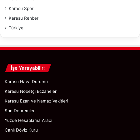
d
l
Karasu Spor
ı
ç
Karasu Rehber
e
d
Türkiye
e
O
k
u
l
l
İşe Yarayabilir:
a
r
Karasu Hava Durumu
a
Karasu Nöbetçi Eczaneler
A
r
Karasu Ezan ve Namaz Vakitleri
a
Son Depremler
V
e
Yüzde Hesaplama Aracı
r
Canlı Döviz Kuru
i
l