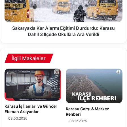
K
y
ü
a
l
’
t
d
ü
a
Sakarya’da Kar Alarmı Eğitimi Durdurdu: Karasu
r
K
Dahil 3 İlçede Okullara Ara Verildi
l
a
e
r
B
A
a
l
İlgili Makaleler
ş
a
l
r
ı
m
y
ı
o
E
r
ğ
:
i
O
t
Karasu İş İlanları ve Güncel
Karasu Çarşı & Merkez
c
i
Eleman Arayanlar
Rehberi
a
m
03.03.2026
08.12.2025
k
i