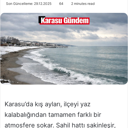
o
i
Son Güncelleme: 29.12.2025
64
2 minutes read
l
r
l
e
o
-
w
p
o
o
n
s
X
t
a
g
ö
n
d
e
r
Karasu’da kış ayları, ilçeyi yaz
m
e
kalabalığından tamamen farklı bir
k
atmosfere sokar. Sahil hattı sakinleşir,