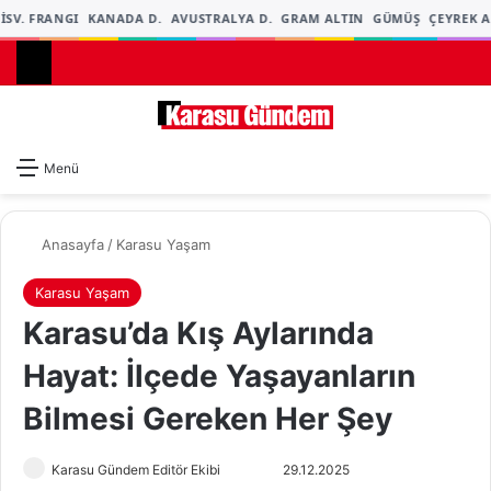
SV. FRANGI
KANADA D.
AVUSTRALYA D.
GRAM ALTIN
GÜMÜŞ
ÇEYREK AL
Dış gö
A
Menü
Anasayfa
/
Karasu Yaşam
Karasu Yaşam
Karasu’da Kış Aylarında
Hayat: İlçede Yaşayanların
Bilmesi Gereken Her Şey
Karasu Gündem Editör Ekibi
F
B
29.12.2025