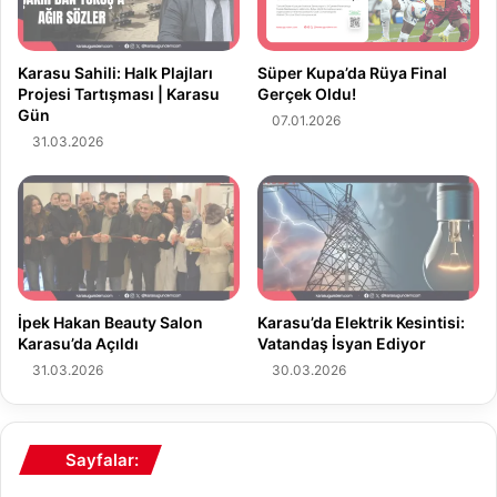
i
a
Y
ğ
a
ı
Karasu Sahili: Halk Plajları
Süper Kupa’da Rüya Final
ğ
l
Projesi Tartışması | Karasu
Gerçek Oldu!
ı
Gün
d
07.01.2026
ş
ı
31.03.2026
U
:
y
4
a
-
r
1
ı
'
s
l
ı
i
İpek Hakan Beauty Salon
Karasu’da Elektrik Kesintisi:
k
Karasu’da Açıldı
Vatandaş İsyan Ediyor
A
31.03.2026
30.03.2026
ğ
ı
r
M
Sayfalar:
a
ğ