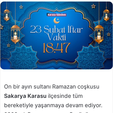
l
e
o
-
w
p
o
o
n
s
X
t
a
g
ö
n
d
e
r
m
On bir ayın sultanı Ramazan coşkusu
e
k
Sakarya Karasu
ilçesinde tüm
bereketiyle yaşanmaya devam ediyor.