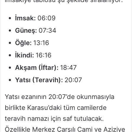
İmsak:
06:09
Güneş:
07:34
Öğle:
13:16
İkindi:
16:16
Akşam (İftar):
18:47
Yatsı (Teravih):
20:07
Yatsı ezanının 20:07’de okunmasıyla
birlikte Karasu’daki tüm camilerde
teravih namazı için saf tutulacak.
Özellikle Merkez Çarşılı Cami ve Aziziye