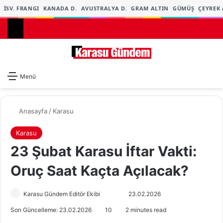
İSV. FRANGI
KANADA D.
AVUSTRALYA D.
GRAM ALTIN
GÜMÜŞ
ÇEYREK A
Dış gö
A
Menü
Anasayfa
/
Karasu
Karasu
23 Şubat Karasu İftar Vakti:
Oruç Saat Kaçta Açılacak?
Karasu Gündem Editör Ekibi
F
B
23.02.2026
o
i
Son Güncelleme: 23.02.2026
10
2 minutes read
l
r