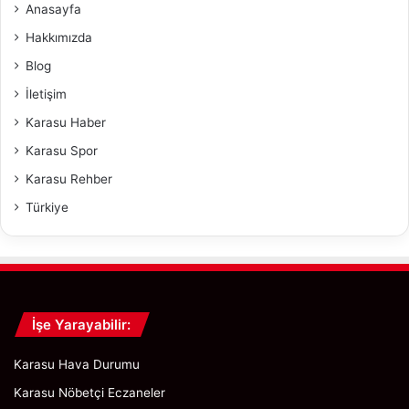
Anasayfa
l
u
Hakkımızda
b
Blog
i
y
İletişim
e
Karasu Haber
t
!
Karasu Spor
Karasu Rehber
Türkiye
İşe Yarayabilir:
Karasu Hava Durumu
Karasu Nöbetçi Eczaneler