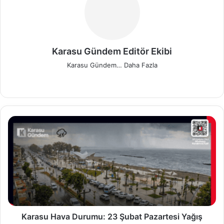
Karasu Gündem Editör Ekibi
Karasu Gündem…
Daha Fazla
We
Fa
X
Pin
Ins
b
ce
ter
tag
sit
bo
est
ra
esi
ok
m
K
a
r
a
s
u
H
a
v
a
Karasu Hava Durumu: 23 Şubat Pazartesi Yağış