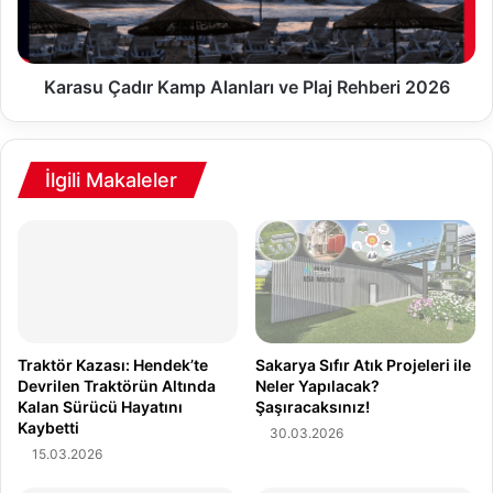
l
Ç
a
a
r
d
ı
ı
Karasu Çadır Kamp Alanları ve Plaj Rehberi 2026
D
r
i
K
b
a
e
m
İlgili Makaleler
V
p
u
A
r
l
d
a
u
n
:
l
2
a
1
r
Traktör Kazası: Hendek’te
Sakarya Sıfır Atık Projeleri ile
0
ı
Devrilen Traktörün Altında
Neler Yapılacak?
Kalan Sürücü Hayatını
Şaşıracaksınız!
-
v
Kaybetti
2
e
30.03.2026
1
P
15.03.2026
5
l