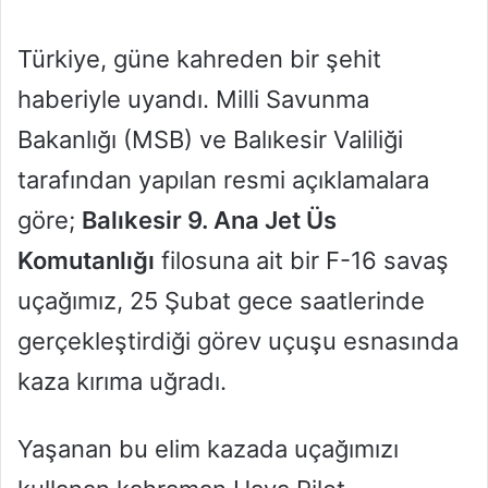
l
e
o
-
Türkiye, güne kahreden bir şehit
w
p
haberiyle uyandı. Milli Savunma
o
o
n
s
Bakanlığı (MSB) ve Balıkesir Valiliği
X
t
a
tarafından yapılan resmi açıklamalara
g
göre;
Balıkesir 9. Ana Jet Üs
ö
n
Komutanlığı
filosuna ait bir F-16 savaş
d
uçağımız, 25 Şubat gece saatlerinde
e
r
gerçekleştirdiği görev uçuşu esnasında
m
kaza kırıma uğradı.
e
k
Yaşanan bu elim kazada uçağımızı