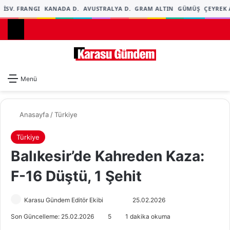
İSV. FRANGI
KANADA D.
AVUSTRALYA D.
GRAM ALTIN
GÜMÜŞ
ÇEYREK A
Dış gö
A
Menü
Anasayfa
/
Türkiye
Türkiye
Balıkesir’de Kahreden Kaza:
F-16 Düştü, 1 Şehit
Karasu Gündem Editör Ekibi
F
B
25.02.2026
o
i
Son Güncelleme: 25.02.2026
5
1 dakika okuma
l
r