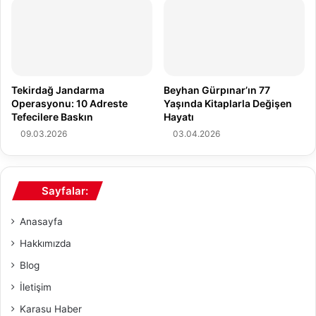
T
a
L
j
R
e
h
b
Tekirdağ Jandarma
Beyhan Gürpınar’ın 77
e
Operasyonu: 10 Adreste
Yaşında Kitaplarla Değişen
r
Tefecilere Baskın
Hayatı
i
09.03.2026
03.04.2026
2
0
2
6
Sayfalar:
Anasayfa
Hakkımızda
Blog
İletişim
Karasu Haber