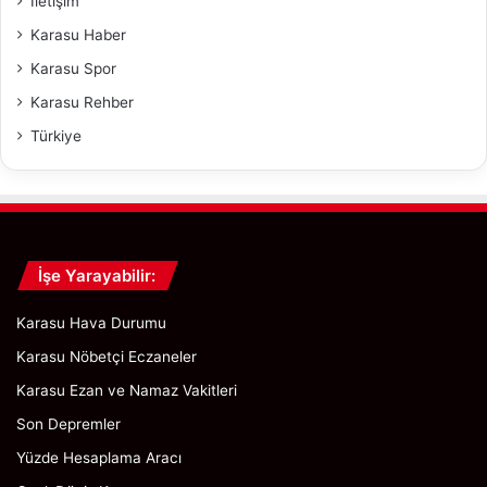
İletişim
l
t
Karasu Haber
a
t
r
ı
Karasu Spor
ı
Karasu Rehber
Türkiye
İşe Yarayabilir:
Karasu Hava Durumu
Karasu Nöbetçi Eczaneler
Karasu Ezan ve Namaz Vakitleri
Son Depremler
Yüzde Hesaplama Aracı