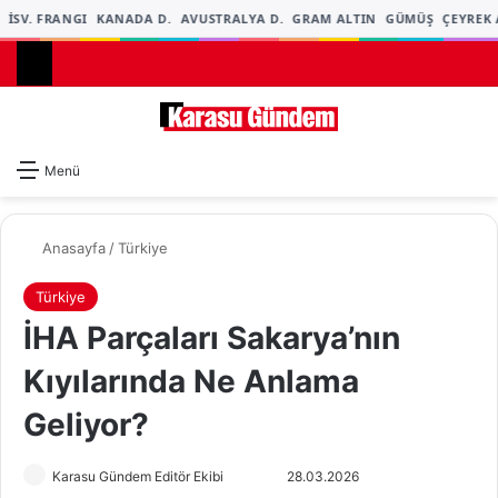
İSV. FRANGI
KANADA D.
AVUSTRALYA D.
GRAM ALTIN
GÜMÜŞ
ÇEYREK A
Dış gö
A
Menü
Anasayfa
/
Türkiye
Türkiye
İHA Parçaları Sakarya’nın
Kıyılarında Ne Anlama
Geliyor?
Karasu Gündem Editör Ekibi
F
B
28.03.2026