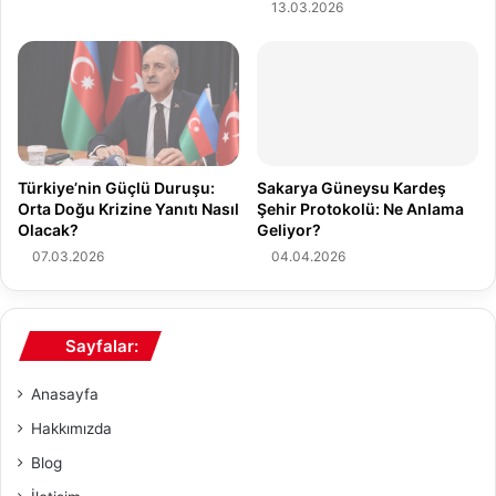
ı
a
13.03.2026
v
B
e
ü
M
y
i
ü
k
k
r
B
o
i
Türkiye’nin Güçlü Duruşu:
Sakarya Güneysu Kardeş
b
r
Orta Doğu Krizine Yanıtı Nasıl
Şehir Protokolü: Ne Anlama
i
B
Olacak?
Geliyor?
y
a
07.03.2026
04.04.2026
o
ş
t
a
a
r
T
ı
Sayfalar:
a
y
r
a
Anasayfa
t
İ
ı
m
Hakkımızda
ş
z
Blog
m
a
a
A