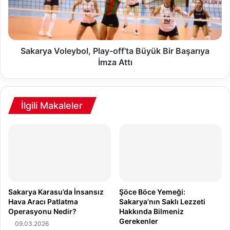
s
y
i
a
K
V
o
o
n
l
Sakarya Voleybol, Play-off’ta Büyük Bir Başarıya
g
e
İmza Attı
r
y
e
b
s
o
i
l
İlgili Makaleler
:
,
A
P
ğ
l
ı
a
z
y
S
-
a
o
ğ
f
Sakarya Karasu’da İnsansız
Şöce Böce Yemeği:
l
f
Hava Aracı Patlatma
Sakarya’nın Saklı Lezzeti
ı
Operasyonu Nedir?
Hakkında Bilmeniz
’
Gerekenler
ğ
t
09.03.2026