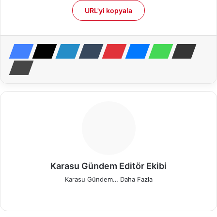
URL'yi kopyala
Karasu Gündem Editör Ekibi
Karasu Gündem…
Daha Fazla
We
Fa
X
Pin
Ins
b
ce
ter
tag