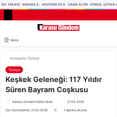
İSV. FRANGI
KANADA D.
AVUSTRALYA D.
GRAM ALTIN
GÜMÜŞ
ÇEYREK A
Dış gö
A
Menü
Anasayfa
/
Türkiye
Türkiye
Keşkek Geleneği: 117 Yıldır
Süren Bayram Coşkusu
Karasu Gündem Editör Ekibi
F
B
21.03.2026
o
i
Son Güncelleme: 21.03.2026
0
1 dakika okuma
l
r