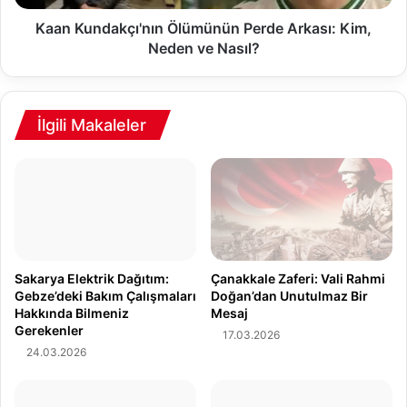
i
a
K
k
Kaan Kundakçı'nın Ölümünün Perde Arkası: Kim,
a
ç
Neden ve Nasıl?
z
ı
a
'
s
n
ı
ı
İlgili Makaleler
:
n
G
Ö
e
l
n
ü
ç
m
B
ü
o
n
k
ü
Sakarya Elektrik Dağıtım:
Çanakkale Zaferi: Vali Rahmi
s
n
Gebze’deki Bakım Çalışmaları
Doğan’dan Unutulmaz Bir
ö
Hakkında Bilmeniz
Mesaj
P
Gerekenler
r
e
17.03.2026
N
r
24.03.2026
e
d
d
e
e