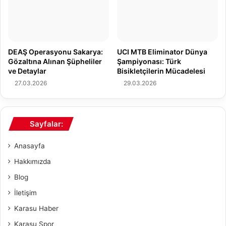
A
n
r
H
k
a
a
y
s
DEAŞ Operasyonu Sakarya:
UCI MTB Eliminator Dünya
a
ı
Gözaltına Alınan Şüpheliler
Şampiyonası: Türk
t
:
ve Detaylar
Bisikletçilerin Mücadelesi
ı
K
27.03.2026
29.03.2026
n
i
ı
m
K
,
a
N
Sayfalar:
y
e
b
d
Anasayfa
e
e
t
n
Hakkımızda
t
v
Blog
i
e
?
N
İletişim
a
Karasu Haber
s
ı
Karasu Spor