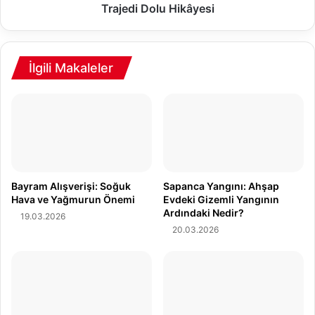
ü
a
Trajedi Dolu Hikâyesi
n
S
P
i
e
l
r
a
İlgili Makaleler
d
h
e
l
A
ı
r
S
k
a
a
l
s
d
ı
ı
Bayram Alışverişi: Soğuk
Sapanca Yangını: Ahşap
:
r
Hava ve Yağmurun Önemi
Evdeki Gizemli Yangının
K
Ardındaki Nedir?
ı
19.03.2026
i
:
20.03.2026
m
G
,
e
N
n
e
ç
d
F
e