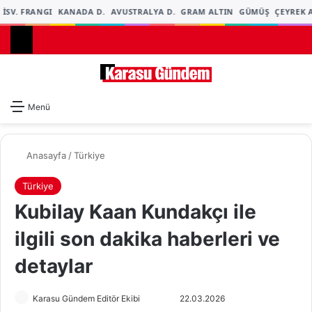
İSV. FRANGI
KANADA D.
AVUSTRALYA D.
GRAM ALTIN
GÜMÜŞ
ÇEYREK A
Dış gö
A
Menü
Anasayfa
/
Türkiye
Türkiye
Kubilay Kaan Kundakçı ile
ilgili son dakika haberleri ve
detaylar
Karasu Gündem Editör Ekibi
F
B
22.03.2026