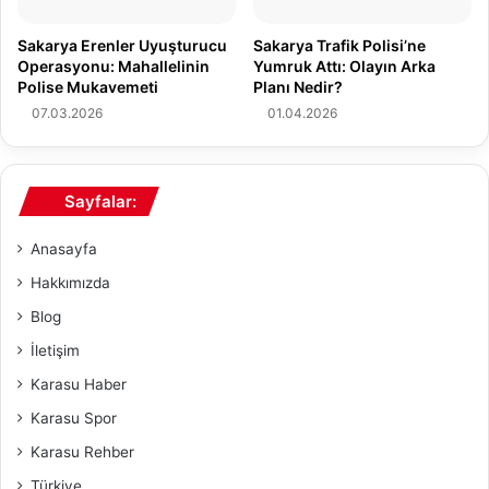
u
n
t
Sakarya Erenler Uyuşturucu
Sakarya Trafik Polisi’ne
v
b
Operasyonu: Mahallelinin
Yumruk Attı: Olayın Arka
e
o
Polise Mukavemeti
Planı Nedir?
N
l
07.03.2026
01.04.2026
a
c
s
u
ı
K
l
u
Sayfalar:
?
b
i
Anasayfa
l
a
Hakkımızda
y
Blog
'
ı
İletişim
n
Karasu Haber
T
r
Karasu Spor
a
Karasu Rehber
j
e
Türkiye