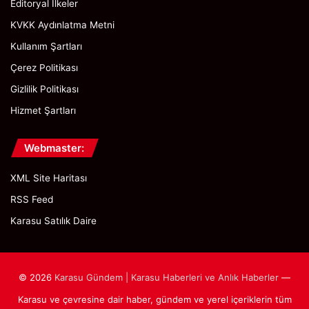
Editoryal İlkeler
KVKK Aydınlatma Metni
Kullanım Şartları
Çerez Politikası
Gizlilik Politikası
Hizmet Şartları
Webmaster:
XML Site Haritası
RSS Feed
Karasu Satılık Daire
© 2026
Karasu Gündem | Karasu Haberleri ve Anlık Haberler
—
Karasu ve çevresine dair haber, gündem ve yerel içeriklerin tüm