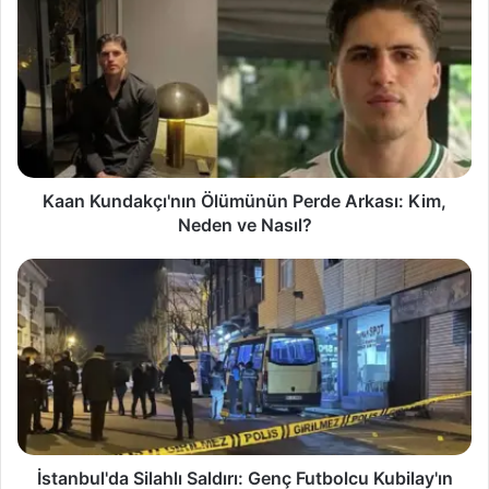
a
a
n
K
u
n
d
a
k
Kaan Kundakçı'nın Ölümünün Perde Arkası: Kim,
ç
Neden ve Nasıl?
ı
'
İ
n
s
ı
t
n
a
Ö
n
l
b
ü
u
m
l
ü
'
n
d
İstanbul'da Silahlı Saldırı: Genç Futbolcu Kubilay'ın