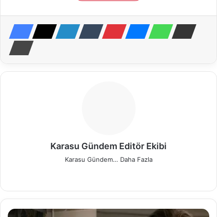
Karasu Gündem Editör Ekibi
Karasu Gündem…
Daha Fazla
We
Fa
X
Pin
Ins
b
ce
ter
tag
sit
bo
est
ra
esi
ok
m
K