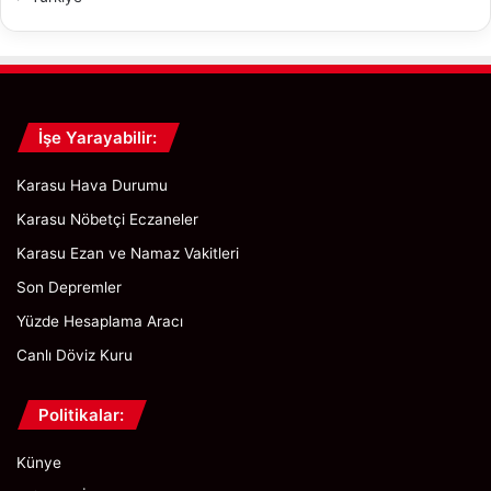
d
i
D
o
l
u
İşe Yarayabilir:
H
i
Karasu Hava Durumu
k
Karasu Nöbetçi Eczaneler
â
y
Karasu Ezan ve Namaz Vakitleri
e
Son Depremler
s
i
Yüzde Hesaplama Aracı
Canlı Döviz Kuru
Politikalar:
Künye