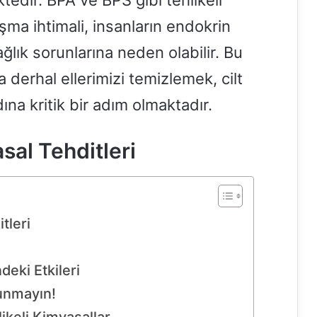
edir. BPA ve BPS gibi tehlikeli
şma ihtimali, insanların endokrin
ğlık sorunlarına neden olabilir. Bu
 derhal ellerimizi temizlemek, cilt
ına kritik bir adım olmaktadır.
sal Tehditleri
tleri
deki Etkileri
unmayın!