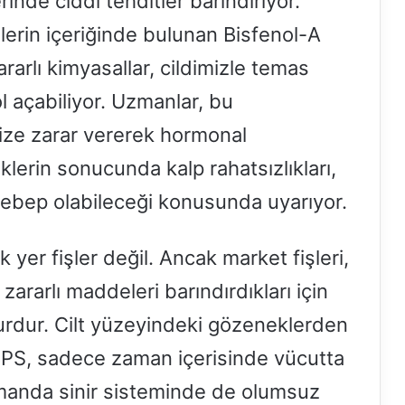
inde ciddi tehditler barındırıyor.
şlerin içeriğinde bulunan Bisfenol-A
rarlı kimyasallar, cildimizle temas
ol açabiliyor. Uzmanlar, bu
ize zarar vererek hormonal
klerin sonucunda kalp rahatsızlıkları,
e sebep olabileceği konusunda uyarıyor.
k yer fişler değil. Ancak market fişleri,
zararlı maddeleri barındırdıkları için
urdur. Cilt yüzeyindeki gözeneklerden
BPS, sadece zaman içerisinde vücutta
manda sinir sisteminde de olumsuz