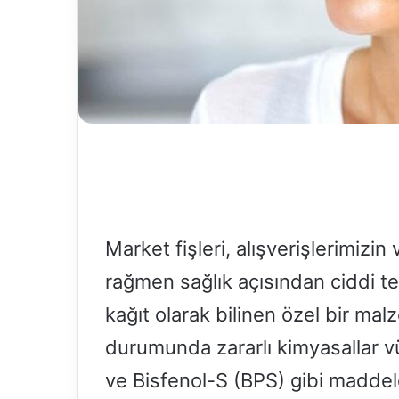
e
r
m
e
k
Market fişleri, alışverişlerimizi
rağmen sağlık açısından ciddi tehl
kağıt olarak bilinen özel bir malz
durumunda zararlı kimyasallar v
ve Bisfenol-S (BPS) gibi maddele