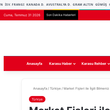
İSV. FRANGI
KANADA D.
AVUSTRALYA D.
GRAM ALTIN
GÜMÜŞ
ÇE
Cuma, Temmuz 31 2026
Son Dakika Haberleri
Anasayfa
Karasu Haber
Karasu Rehber
Anasayfa
/
Türkiye
/
Market Fişleri ile İlgili Bilmen
Türkiye