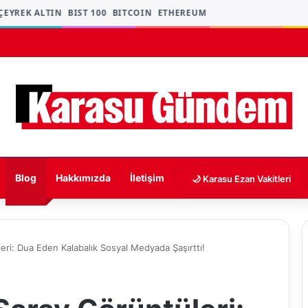
YREK ALTIN
BIST 100
BITCOIN
ETHEREUM
Blog
Hakkımızda
İletişim
🌙 Karasu Ezan Vakitleri
eri: Dua Eden Kalabalık Sosyal Medyada Şaşırttı!