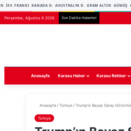
İSV. FRANGI
KANADA D.
AVUSTRALYA D.
GRAM ALTIN
GÜMÜŞ
ÇE
Perşembe, Ağustos 6 2026
Son Dakika Haberleri
Anasayfa
Karasu Haber
Karasu Rehber
Anasayfa
/
Türkiye
/
Trump’ın Beyaz Saray Görüntül
Türkiye