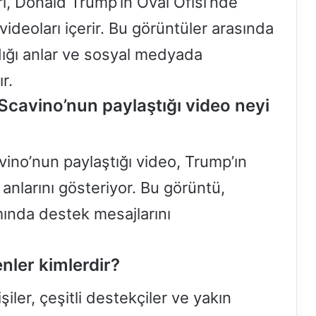
i, Donald Trump’ın Oval Ofisi’nde
n videoları içerir. Bu görüntüler arasında
dığı anlar ve sosyal medyada
r.
cavino’nun paylaştığı video neyi
no’nun paylaştığı video, Trump’ın
nlarını gösteriyor. Bu görüntü,
ında destek mesajlarını
ler kimlerdir?
ler, çeşitli destekçiler ve yakın