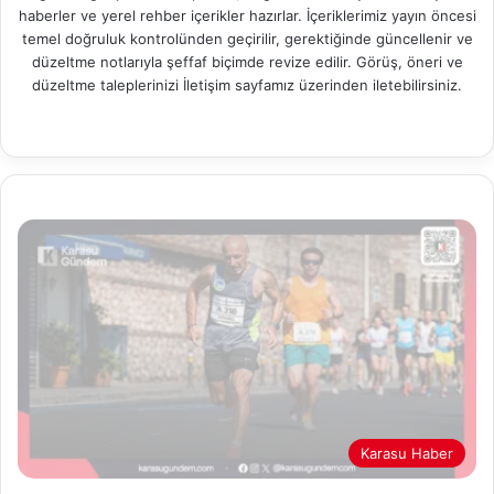
haberler ve yerel rehber içerikler hazırlar. İçeriklerimiz yayın öncesi
temel doğruluk kontrolünden geçirilir, gerektiğinde güncellenir ve
düzeltme notlarıyla şeffaf biçimde revize edilir. Görüş, öneri ve
düzeltme taleplerinizi İletişim sayfamız üzerinden iletebilirsiniz.
We
Fa
X
Pin
Ins
b
ce
ter
tag
sit
bo
est
ra
esi
ok
m
Karasu Haber