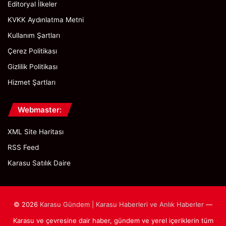
Editoryal İlkeler
KVKK Aydınlatma Metni
Kullanım Şartları
Çerez Politikası
Gizlilik Politikası
Hizmet Şartları
Webmaster:
XML Site Haritası
RSS Feed
Karasu Satılık Daire
© 2026
Karasu Gündem | Karasu Haberleri ve Anlık Haberler
—
Karasu ve çevresine dair haber, gündem ve yerel içeriklerin tüm