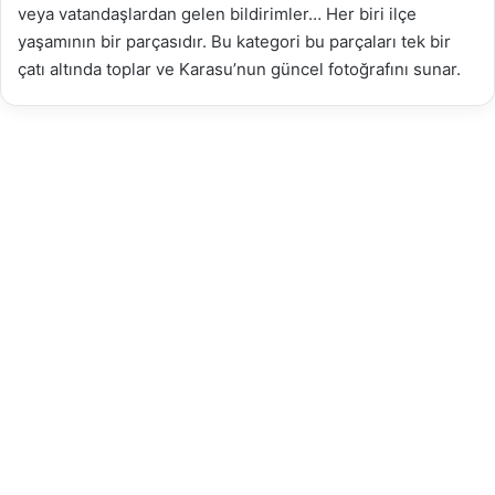
veya vatandaşlardan gelen bildirimler… Her biri ilçe
yaşamının bir parçasıdır. Bu kategori bu parçaları tek bir
çatı altında toplar ve Karasu’nun güncel fotoğrafını sunar.
Büyükşehir’den Güncel Kar
Raporu: 31 Yol Açıldı | Karasu
Haber
29.12.2025
46