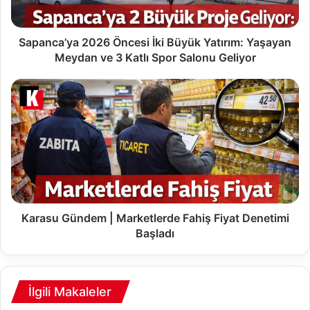
’
y
a
Sapanca’ya 2026 Öncesi İki Büyük Yatırım: Yaşayan
2
Meydan ve 3 Katlı Spor Salonu Geliyor
0
2
K
6
a
Ö
r
n
a
c
s
e
u
s
G
i
ü
İ
n
k
d
Karasu Gündem | Marketlerde Fahiş Fiyat Denetimi
i
e
Başladı
B
m
ü
|
y
M
ü
a
İlgili Makaleler
k
r