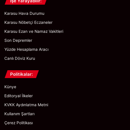
İşe Yarayabilir:
y
o
Karasu Hava Durumu
r
Karasu Nöbetçi Eczaneler
Karasu Ezan ve Namaz Vakitleri
Son Depremler
Yüzde Hesaplama Aracı
Canlı Döviz Kuru
Politikalar:
Künye
Editoryal İlkeler
KVKK Aydınlatma Metni
Kullanım Şartları
Çerez Politikası