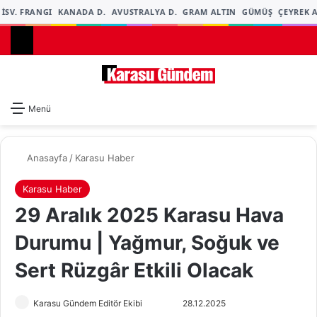
İSV. FRANGI
KANADA D.
AVUSTRALYA D.
GRAM ALTIN
GÜMÜŞ
ÇEYREK A
Dış gö
A
Menü
Anasayfa
/
Karasu Haber
Karasu Haber
29 Aralık 2025 Karasu Hava
Durumu | Yağmur, Soğuk ve
Sert Rüzgâr Etkili Olacak
Karasu Gündem Editör Ekibi
F
B
28.12.2025