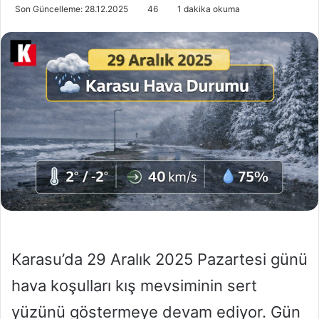
o
i
Son Güncelleme: 28.12.2025
46
1 dakika okuma
l
r
l
e
o
-
w
p
o
o
n
s
X
t
a
g
ö
n
d
e
r
Karasu’da 29 Aralık 2025 Pazartesi günü
m
e
hava koşulları kış mevsiminin sert
k
yüzünü göstermeye devam ediyor. Gün