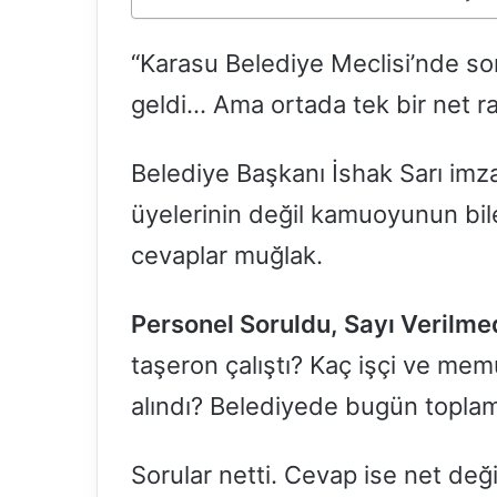
“Karasu Belediye Meclisi’nde soru
geldi… Ama ortada tek bir net r
Belediye Başkanı İshak Sarı imza
üyelerinin değil kamuoyunun bile 
cevaplar muğlak.
Personel Soruldu, Sayı Verilme
taşeron çalıştı? Kaç işçi ve memu
alındı? Belediyede bugün topla
Sorular netti. Cevap ise net deği