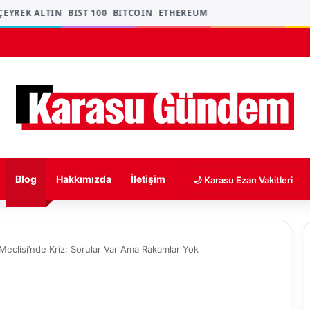
YREK ALTIN
BIST 100
BITCOIN
ETHEREUM
Blog
Hakkımızda
İletişim
🌙 Karasu Ezan Vakitleri
Meclisi’nde Kriz: Sorular Var Ama Rakamlar Yok