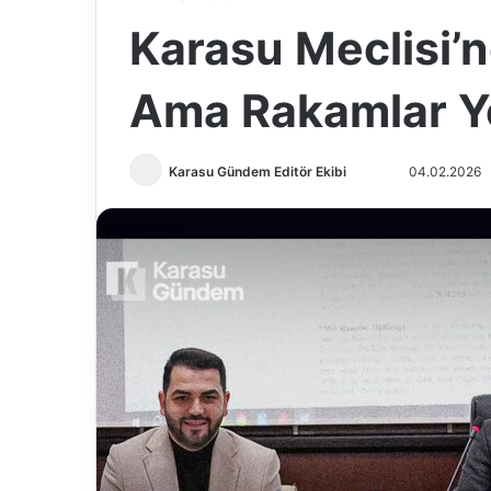
Karasu Meclisi’n
Ama Rakamlar Y
Karasu Gündem Editör Ekibi
F
B
04.02.2026
o
i
l
r
l
e
o
-
w
p
o
o
n
s
X
t
a
g
ö
n