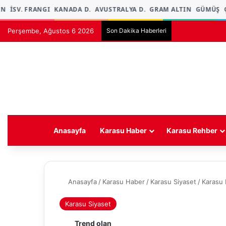
İSV. FRANGI
KANADA D.
AVUSTRALYA D.
GRAM ALTIN
GÜMÜŞ
ÇE
Perşembe, Ağustos 6 2026
Son Dakika Haberleri
Anasayfa
Karasu Haber
Karasu Rehber
Anasayfa
/
Karasu Haber
/
Karasu Siyaset
/
Karasu 
Karasu Siyaset
Trend olan