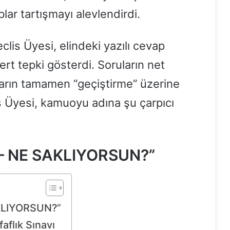
plar tartışmayı alevlendirdi.
clis Üyesi, elindeki yazılı cevap
rt tepki gösterdi. Soruların net
ların tamamen “geçiştirme” üzerine
 Üyesi, kamuoyu adına şu çarpıcı
– NE SAKLIYORSUN?”
KLIYORSUN?”
flık Sınavı