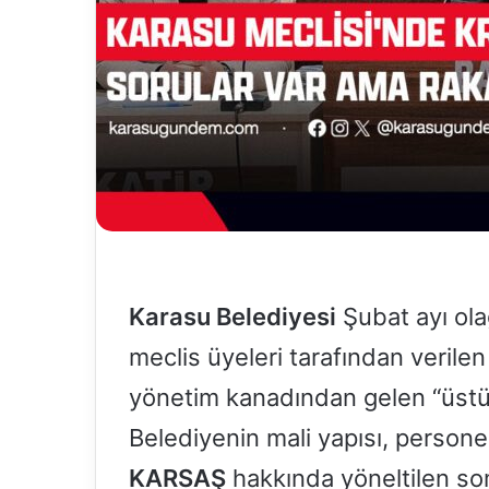
d
e
r
m
e
k
Karasu Belediyesi
Şubat ayı ola
meclis üyeleri tarafından verile
yönetim kanadından gelen “üstü 
Belediyenin mali yapısı, personel 
KARSAŞ
hakkında yöneltilen so