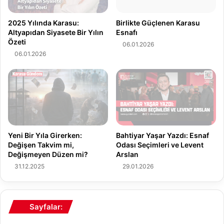
2
p
0
'
2025 Yılında Karasu:
Birlikte Güçlenen Karasu
2
ı
Altyapıdan Siyasete Bir Yılın
Esnafı
6
Özeti
n
06.01.2026
:
A
06.01.2026
D
ç
e
ı
n
k
i
l
z
a
e
m
S
a
Yeni Bir Yıla Girerken:
Bahtiyar Yaşar Yazdı: Esnaf
ı
l
Değişen Takvim mi,
Odası Seçimleri ve Levent
f
a
Değişmeyen Düzen mi?
Arslan
ı
r
31.12.2025
29.01.2026
r
ı
K
N
o
e
n
A
Sayfalar:
a
n
k
l