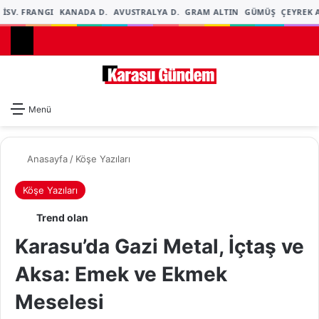
İSV. FRANGI
KANADA D.
AVUSTRALYA D.
GRAM ALTIN
GÜMÜŞ
ÇEYREK A
Dış gö
A
Menü
Anasayfa
/
Köşe Yazıları
Köşe Yazıları
Trend olan
Karasu’da Gazi Metal, İçtaş ve
Aksa: Emek ve Ekmek
Meselesi