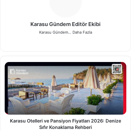
Karasu Gündem Editör Ekibi
Karasu Gündem…
Daha Fazla
We
Fa
X
Pin
Ins
b
ce
ter
tag
sit
bo
est
ra
esi
ok
m
K
a
r
a
s
u
O
t
e
l
Karasu Otelleri ve Pansiyon Fiyatları 2026: Denize
l
Sıfır Konaklama Rehberi