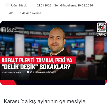
Uğur Büyük
B
21.01.2026
Son Güncelleme: 19.03.2026
i
201
1 dakika okuma
r
e
-
p
o
s
t
a
g
ö
n
d
e
r
m
Karasu’da kış aylarının gelmesiyle
e