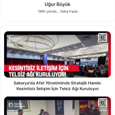
Uğur Büyük
1990 yılında…
Daha Fazla
S
a
k
a
r
y
a
'
d
a
Sakarya'da Afet Yönetiminde Stratejik Hamle:
A
Kesintisiz İletişim İçin Telsiz Ağı Kuruluyor
f
e
S
t
a
Y
a
ö