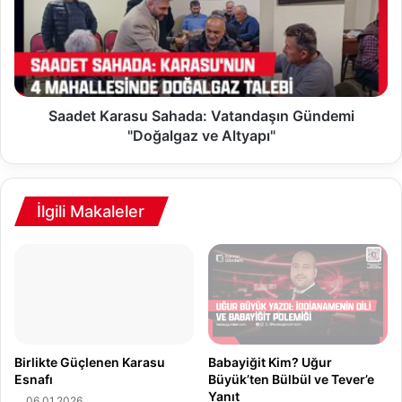
d
n
e
e
t
t
K
i
a
m
r
i
a
Saadet Karasu Sahada: Vatandaşın Gündemi
n
s
"Doğalgaz ve Altyapı"
d
u
e
S
S
a
t
h
İlgili Makaleler
r
a
a
d
t
a
e
:
j
V
i
a
k
t
H
a
Birlikte Güçlenen Karasu
Babayiğit Kim? Uğur
a
n
Esnafı
Büyük’ten Bülbül ve Tever’e
m
Yanıt
d
06.01.2026