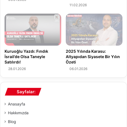
l
a
11.02.2026
e
ş
:
ı
K
n
e
G
s
ü
i
n
n
d
Kuruoğlu Yazdı: Fındık
2025 Yılında Karasu:
t
e
İsrail’de Olsa Taneyle
Altyapıdan Siyasete Bir Yılın
i
m
Satılırdı!
Özeti
s
i
28.01.2026
06.01.2026
i
"
z
D
İ
o
l
ğ
Sayfalar:
e
a
t
l
Anasayfa
i
g
ş
a
Hakkımızda
i
z
Blog
m
v