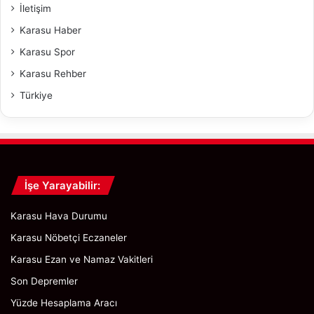
İ
e
İletişim
ç
A
Karasu Haber
i
l
n
t
Karasu Spor
T
y
Karasu Rehber
e
a
l
p
Türkiye
s
ı
i
"
z
A
ğ
ı
İşe Yarayabilir:
K
u
Karasu Hava Durumu
r
Karasu Nöbetçi Eczaneler
u
l
Karasu Ezan ve Namaz Vakitleri
u
Son Depremler
y
o
Yüzde Hesaplama Aracı
r