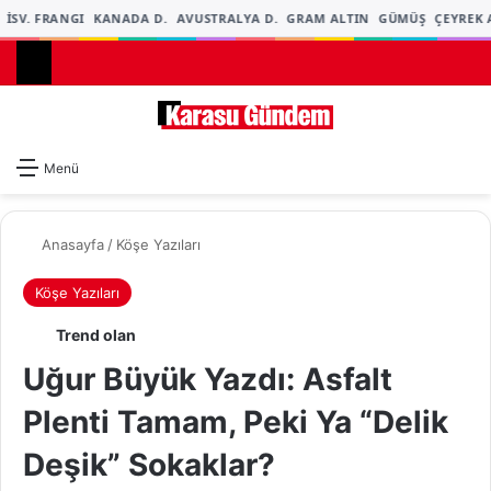
İSV. FRANGI
KANADA D.
AVUSTRALYA D.
GRAM ALTIN
GÜMÜŞ
ÇEYREK A
Dış gö
A
Menü
Anasayfa
/
Köşe Yazıları
Köşe Yazıları
Trend olan
Uğur Büyük Yazdı: Asfalt
Plenti Tamam, Peki Ya “Delik
Deşik” Sokaklar?