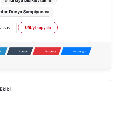
Türkiye bisiklet takımı
ator Dünya Şampiyonası
URL'yi kopyala
In
Tumblr
Pinterest
Messenger
Ekibi