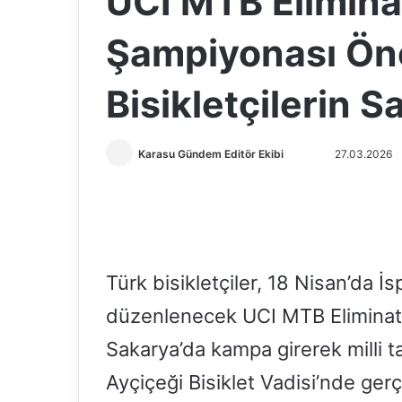
UCI MTB Elimina
Şampiyonası Ön
Bisikletçilerin 
Karasu Gündem Editör Ekibi
F
B
27.03.2026
o
i
l
r
l
e
o
-
w
p
Türk bisikletçiler, 18 Nisan’da 
o
o
n
s
düzenlenecek UCI MTB Elimina
X
t
Sakarya’da kampa girerek milli t
a
g
Ayçiçeği Bisiklet Vadisi’nde ger
ö