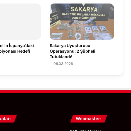
e
k
e
t
i
n
B
el’in İspanya’daki
Sakarya Uyuşturucu
a
iyonası Hedefi
Operasyonu: 2 Şüpheli
r
Tutuklandı!
ı
06.03.2026
ş
v
e
U
z
l
a
ş
m
kalar:
Webmaster:
a
V