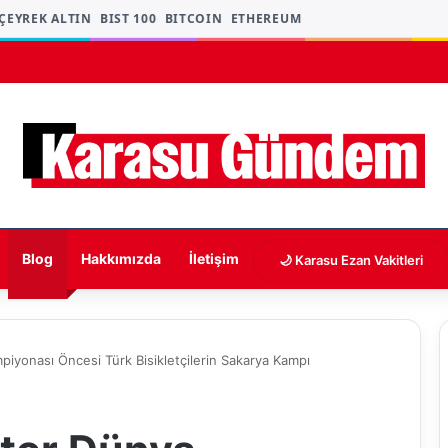
EYREK ALTIN
BIST 100
BITCOIN
ETHEREUM
Blog
Hakkımızda
İletişim
🌙 Karasu Ezan Vakitleri
iyonası Öncesi Türk Bisikletçilerin Sakarya Kampı