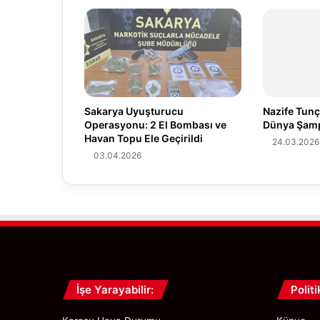
a
n
a
d
ı
K
o
Sakarya Uyuşturucu
Nazife Tunç
c
Operasyonu: 2 El Bombası ve
Dünya Şamp
a
Havan Topu Ele Geçirildi
24.03.2026
a
03.04.2026
l
i
S
a
h
i
l
i
n
İşe Yarayabilir:
Politi
d
e