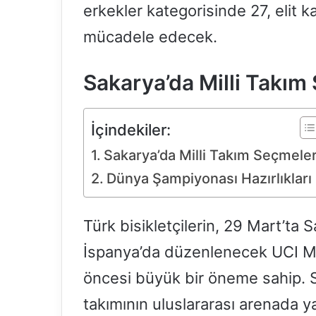
erkekler kategorisinde 27, elit k
n
d
mücadele edecek.
e
r
Sakarya’da Milli Takım
m
e
k
İçindekiler:
Sakarya’da Milli Takım Seçmeler
Dünya Şampiyonası Hazırlıkları
Türk bisikletçilerin, 29 Mart’ta 
İspanya’da düzenlenecek UCI M
öncesi büyük bir öneme sahip. S
takımının uluslararası arenada ya