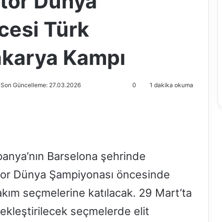
tor Dünya
cesi Türk
Sakarya Kampı
Son Güncelleme: 27.03.2026
0
1 dakika okuma
İspanya’nın Barselona şehrinde
tor Dünya Şampiyonası öncesinde
akım seçmelerine katılacak. 29 Mart’ta
çekleştirilecek seçmelerde elit