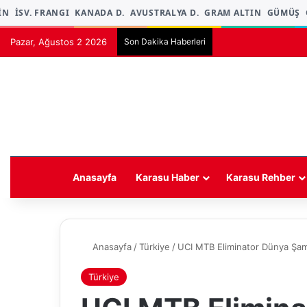
N
İSV. FRANGI
KANADA D.
AVUSTRALYA D.
GRAM ALTIN
GÜMÜŞ
Ç
Pazar, Ağustos 2 2026
Son Dakika Haberleri
Anasayfa
Karasu Haber
Karasu Rehber
Anasayfa
/
Türkiye
/
UCI MTB Eliminator Dünya Şamp
Türkiye