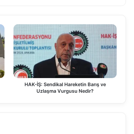
H
A
K
-
İ
Ş
:
S
e
n
HAK-İŞ: Sendikal Hareketin Barış ve
d
Uzlaşma Vurgusu Nedir?
i
k
a
l
H
a
r