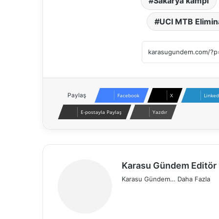
Sakarya kampı
UCI MTB Elimin
Paylaş
Facebook
X
Linked
E-postayla Paylaş
Yazdır
Karasu Gündem Editör 
Karasu Gündem…
Daha Fazla
We
Fa
X
Pin
Ins
b
ce
ter
tag
sit
bo
est
ra